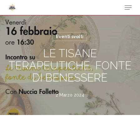
Menu
Skip
to
Close
main
Menu
content
Eventi svolti
LE TISANE
TERAPEUTICHE, FONTE
DI BENESSERE
2 Marzo 2024