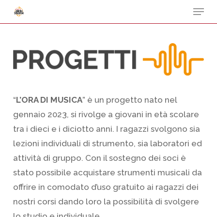
Menu
Skip
to
Close
main
Menu
content
“
L’ORA DI MUSICA
” è un progetto nato nel
gennaio 2023, si rivolge a giovani in età scolare
tra i dieci e i diciotto anni. I ragazzi svolgono sia
lezioni individuali di strumento, sia laboratori ed
attività di gruppo. Con il sostegno dei soci è
stato possibile acquistare strumenti musicali da
offrire in comodato d’uso gratuito ai ragazzi dei
nostri corsi dando loro la possibilità di svolgere
lo studio e individuale.