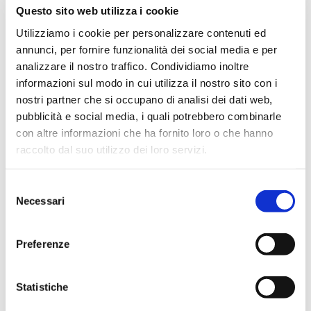
Questo sito web utilizza i cookie
questa serata di generosità e armonia. La
location ha contribuito a creare un’atmosfera
Utilizziamo i cookie per personalizzare contenuti ed
annunci, per fornire funzionalità dei social media e per
intima e coinvolgente, permettendo agli
analizzare il nostro traffico. Condividiamo inoltre
spettatori di immergersi completamente nella
informazioni sul modo in cui utilizza il nostro sito con i
magia della musica.
nostri partner che si occupano di analisi dei dati web,
pubblicità e social media, i quali potrebbero combinarle
con altre informazioni che ha fornito loro o che hanno
La partecipazione del pubblico è stata calorosa e
raccolto dal suo utilizzo dei loro servizi.
partecipe ad ogni esibizione. L’evento ha
dimostrato che la musica può essere un potente
Selezione
mezzo di connessione umana, capace di toccare il
Necessari
del
cuore e di ispirare azioni di solidarietà.
consenso
Preferenze
In conclusione, non è stato solo un concerto,
ma un atto d’amore attraverso la musica. Una
Statistiche
serata che ha dimostrato che la bellezza della