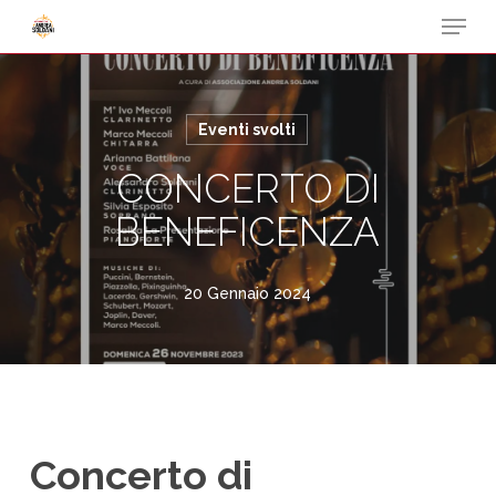
Menu
Skip
to
Close
main
Menu
content
Eventi svolti
CONCERTO DI
BENEFICENZA
20 Gennaio 2024
Concerto di