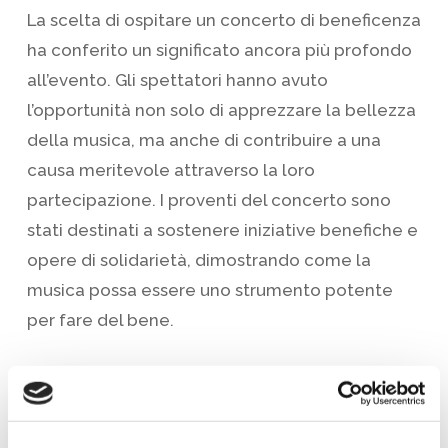
La scelta di ospitare un concerto di beneficenza
ha conferito un significato ancora più profondo
all’evento. Gli spettatori hanno avuto
l’opportunità non solo di apprezzare la bellezza
della musica, ma anche di contribuire a una
causa meritevole attraverso la loro
partecipazione. I proventi del concerto sono
stati destinati a sostenere iniziative benefiche e
opere di solidarietà, dimostrando come la
musica possa essere uno strumento potente
per fare del bene.
L’Auditorium San Pio X – Angelo Brizi, con la sua
acustica impeccabile e l’atmosfera
accogliente, ha offerto il contesto ideale per